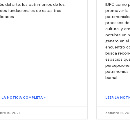
és del arte, los patrimonios de los
IDPC como p
leos fundacionales de estas tres
promover la 
lidades.
patrimoniale
procesos de i
cultural y am
octubre un r
género en el 
encuentro c
busca recono
espacios que
percepciones
patrimonios 
barrial.
R LA NOTICIA COMPLETA »
LEER LA NOTI
bre 19, 2021
octubre 12, 20