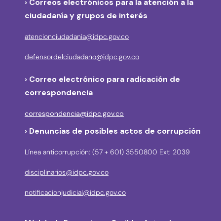
› Correos electrónicos para la atención a la
ciudadanía y grupos de interés
atencionciudadania@idpc.gov.co
defensordelciudadano@idpc.gov.co
›
Correo electrónico para radicación de
correspondencia
correspondencia@idpc.gov.co
› Denuncias de posibles actos de corrupción
Línea anticorrupción: (57 + 601) 3550800 Ext: 2039
disciplinarios@idpc.gov.co
notificacionjudicial@idpc.gov.co