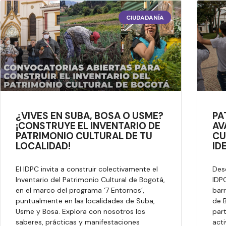
CIUDADANÍA
¿VIVES EN SUBA, BOSA O USME?
PA
¡CONSTRUYE EL INVENTARIO DE
AV
PATRIMONIO CULTURAL DE TU
CU
LOCALIDAD!
ID
El IDPC invita a construir colectivamente el
Desd
Inventario del Patrimonio Cultural de Bogotá,
IDP
en el marco del programa ‘7 Entornos’,
barr
puntualmente en las localidades de Suba,
de B
Usme y Bosa. Explora con nosotros los
part
saberes, prácticas y manifestaciones
acti