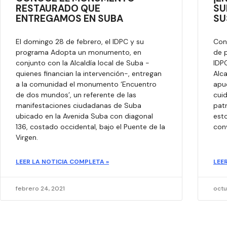
RESTAURADO QUE
SU
ENTREGAMOS EN SUBA
SU
El domingo 28 de febrero, el IDPC y su
Con
programa Adopta un monumento, en
de p
conjunto con la Alcaldía local de Suba -
IDPC
quienes financian la intervención-, entregan
Alca
a la comunidad el monumento ‘Encuentro
apue
de dos mundos’, un referente de las
cuid
manifestaciones ciudadanas de Suba
patr
ubicado en la Avenida Suba con diagonal
esto
136, costado occidental, bajo el Puente de la
con
Virgen.
LEER LA NOTICIA COMPLETA »
LEE
febrero 24, 2021
octu