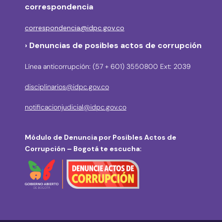
correspondencia
correspondencia@idpc.gov.co
› Denuncias de posibles actos de corrupción
Línea anticorrupción: (57 + 601) 3550800 Ext: 2039
disciplinarios@idpc.gov.co
notificacionjudicial@idpc.gov.co
Módulo de Denuncia por Posibles Actos de
Corrupción – Bogotá te escucha: