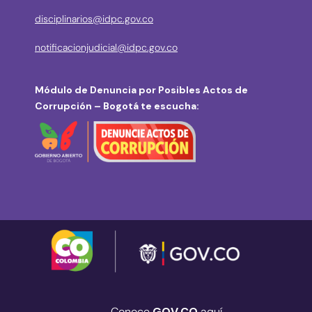
disciplinarios@idpc.gov.co
notificacionjudicial@idpc.gov.co
Módulo de Denuncia por Posibles Actos de
Corrupción – Bogotá te escucha:
Conoce
GOV.CO
aquí