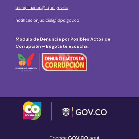
disciplinarios@idpc.gov.co
notificacionjudicial@idpc.gov.co
Módulo de Denuncia por Posibles Actos de
Corrupción – Bogotá te escucha:
Conoce
GOV.CO
aquí