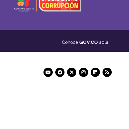
Conoce
GOV.CO
aquí