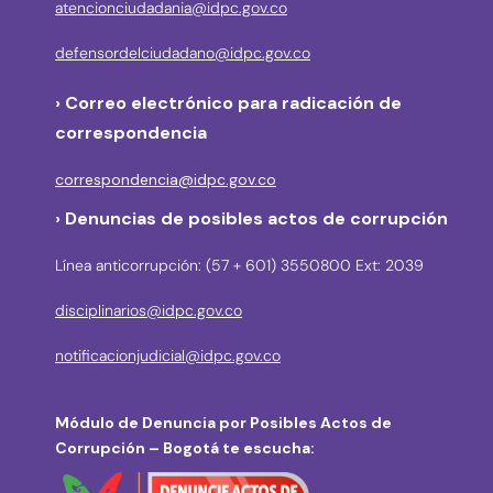
atencionciudadania@idpc.gov.co
defensordelciudadano@idpc.gov.co
›
Correo electrónico para radicación de
correspondencia
correspondencia@idpc.gov.co
› Denuncias de posibles actos de corrupción
Línea anticorrupción: (57 + 601) 3550800 Ext: 2039
disciplinarios@idpc.gov.co
notificacionjudicial@idpc.gov.co
Módulo de Denuncia por Posibles Actos de
Corrupción – Bogotá te escucha: