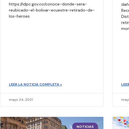
https://idpc.gov.co/conoce-donde-sera-
daño
reubicado-el-bolivar-ecuestre-retirado-de-
Recr
los-heroes
Dist
reti
mon
LEER LA NOTICIA COMPLETA »
LEE
mayo 24, 2021
mayo
NOTICIAS