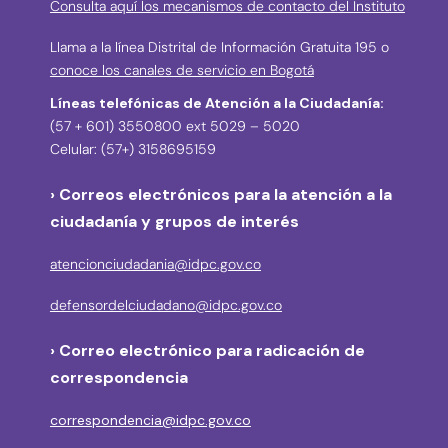
Consulta aquí los mecanismos de contacto del Instituto
Llama a la línea Distrital de Información Gratuita 195 o
conoce los canales de servicio en Bogotá
Líneas telefónicas de Atención a la Ciudadanía:
(57 + 601) 3550800 ext 5029 – 5020
Celular: (57+) 3158695159
› Correos electrónicos para la atención a la
ciudadanía y grupos de interés
atencionciudadania@idpc.gov.co
defensordelciudadano@idpc.gov.co
›
Correo electrónico para radicación de
correspondencia
correspondencia@idpc.gov.co