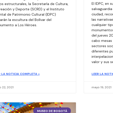
El IDPC, en 
s estructurales, la Secretaría de Cultura,
salvaguardia 
eación y Deporte (SCRD) y el Instituto
ciudad, reco
rital de Patrimonio Cultural (IDPC)
las narrativ
rarán la escultura del Bolívar del
cualquier tip
umento a Los Héroes.
monumentos e
del jueves 20
cabo mesas d
sectores soci
diferentes p
interpelacio
valor y sus s
R LA NOTICIA COMPLETA »
LEER LA NOTI
 22, 2021
mayo 19, 2021
MUSEO DE BOGOTÁ