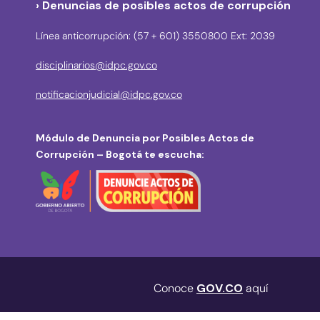
› Denuncias de posibles actos de corrupción
Línea anticorrupción: (57 + 601) 3550800 Ext: 2039
disciplinarios@idpc.gov.co
notificacionjudicial@idpc.gov.co
Módulo de Denuncia por Posibles Actos de
Corrupción – Bogotá te escucha:
Conoce
GOV.CO
aquí