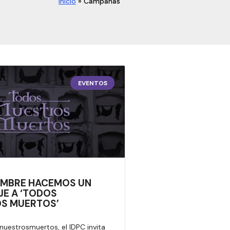
Inicio
»
Campañas
EVENTOS
EMBRE HACEMOS UN
E A ‘TODOS
S MUERTOS’
estrosmuertos, el IDPC invita