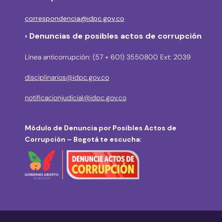
correspondencia@idpc.gov.co
› Denuncias de posibles actos de corrupción
Línea anticorrupción: (57 + 601) 3550800 Ext: 2039
disciplinarios@idpc.gov.co
notificacionjudicial@idpc.gov.co
Módulo de Denuncia por Posibles Actos de
Corrupción – Bogotá te escucha: