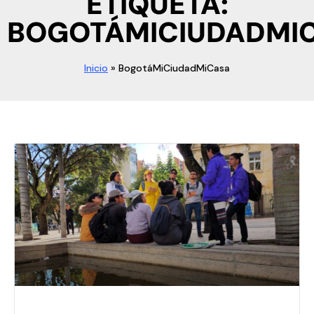
ETIQUETA:
BOGOTÁMICIUDADMI
Inicio
»
BogotáMiCiudadMiCasa