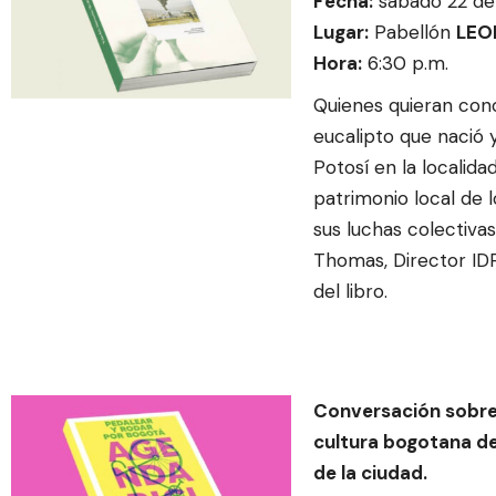
Fecha:
sábado 22 de 
Lugar:
Pabellón
LEO
Hora:
6:30 p.m.
Quienes quieran cono
eucalipto qu
e nació 
Potosí en la localida
patrimonio local de 
sus luchas colectivas
Thomas, Director IDP
del libro.
Conversación sobre 
cultura bogotana de
de la ciudad.