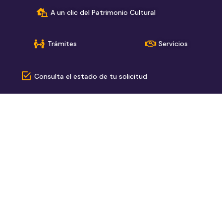
A un clic del Patrimonio Cultural
Trámites
Servicios
Consulta el estado de tu solicitud
› Alcaldía Mayor de Bogotá
› Red de páginas del sector
Secretaría de Cultura, Recreación y Deporte
Instituto Distrital de Recreación y Deporte
Instituto Distrital de las Artes
Fundación Gilberto Alzate Avendaño