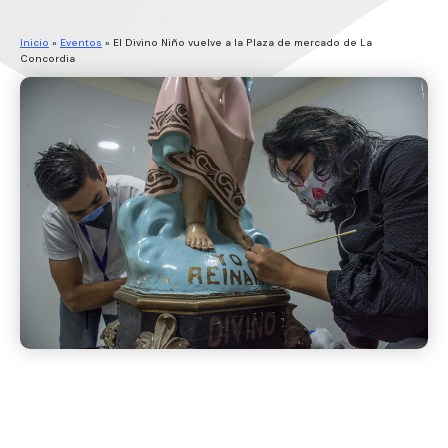
Inicio
»
Eventos
»
El Divino Niño vuelve a la Plaza de mercado de La
Concordia