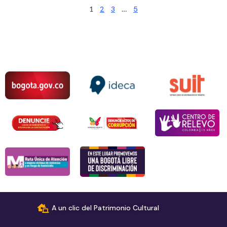
1
2
3
…
5
A un clic del Patrimonio Cultural