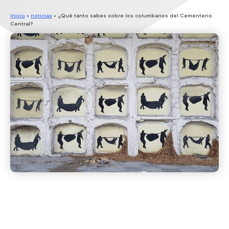
Inicio
»
noticias
»
¿Qué tanto sabes sobre los columbarios del Cementerio
Central?