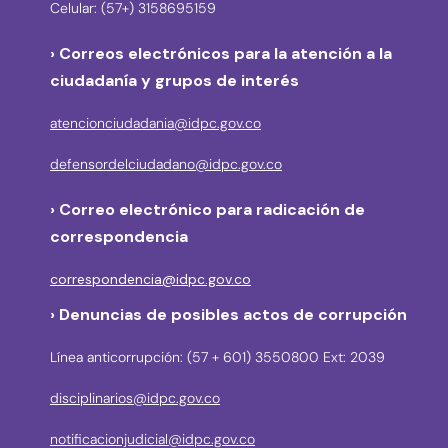
Celular: (57+) 3158695159
› Correos electrónicos para la atención a la
ciudadanía y grupos de interés
atencionciudadania@idpc.gov.co
defensordelciudadano@idpc.gov.co
›
Correo electrónico para radicación de
correspondencia
correspondencia@idpc.gov.co
› Denuncias de posibles actos de corrupción
Línea anticorrupción: (57 + 601) 3550800 Ext: 2039
disciplinarios@idpc.gov.co
notificacionjudicial@idpc.gov.co