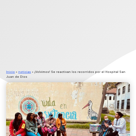
Inicio
»
noticias
»
¡Volvimos! Se reactivan los recorridos por el Hospital San
Juan de Dios