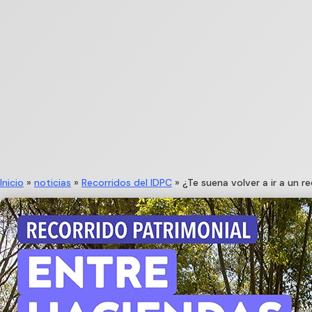
Inicio
»
noticias
»
Recorridos del IDPC
»
¿Te suena volver a ir a un r