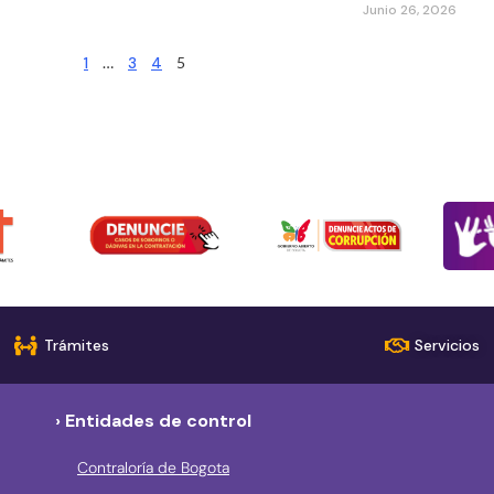
Junio 26, 2026
1
…
3
4
5
Trámites
Servicios
› Entidades de control
Contraloría de Bogota