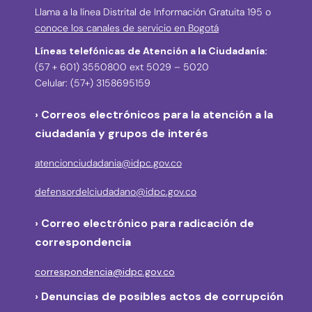
Llama a la línea Distrital de Información Gratuita 195 o
conoce los canales de servicio en Bogotá
Líneas telefónicas de Atención a la Ciudadanía:
(57 + 601) 3550800 ext 5029 – 5020
Celular: (57+) 3158695159
› Correos electrónicos para la atención a la
ciudadanía y grupos de interés
atencionciudadania@idpc.gov.co
defensordelciudadano@idpc.gov.co
›
Correo electrónico para radicación de
correspondencia
correspondencia@idpc.gov.co
› Denuncias de posibles actos de corrupción