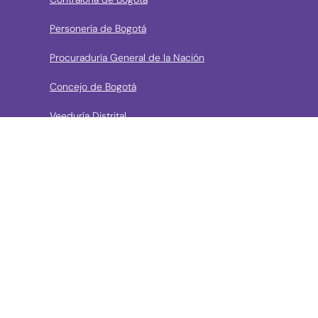
Personería de Bogotá
Procuraduría General de la Nación
Concejo de Bogotá
Veeduría Distrital
Portal de Contratación a la Vista
› Contáctanos
Consulta aquí los mecanismos de contacto del Instituto
Llama a la línea Distrital de Información Gratuita 195 o
conoce los canales de servicio en Bogotá
Líneas telefónicas de Atención a la Ciudadanía:
(57 + 601) 3550800 ext 5029 – 5020