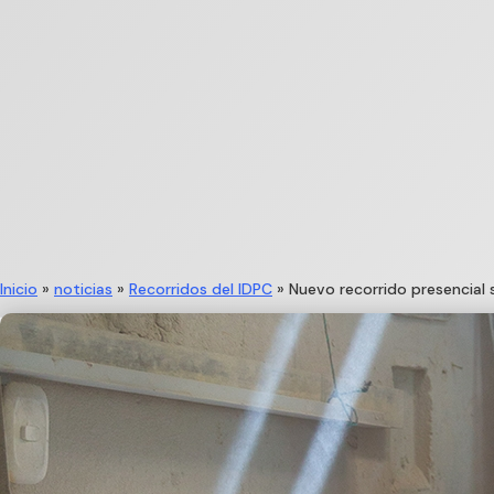
Inicio
»
noticias
»
Recorridos del IDPC
»
Nuevo recorrido presencial