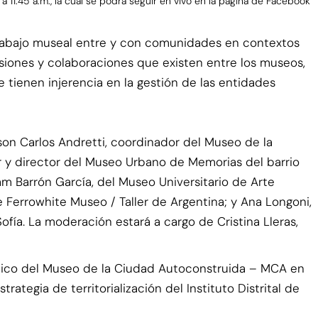
 11:45 a.m., la cual se podrá seguir en vivo en la página de Facebook
e trabajo museal entre y con comunidades en contextos
nsiones y colaboraciones que existen entre los museos,
e tienen injerencia en la gestión de las entidades
 son Carlos Andretti, coordinador del Museo de la
y director del Museo Urbano de Memorias del barrio
m Barrón García, del Museo Universitario de Arte
 Ferrowhite Museo / Taller de Argentina; y Ana Longoni,
fía. La moderación estará a cargo de Cristina Lleras,
úblico del Museo de la Ciudad Autoconstruida – MCA en
ategia de territorialización del Instituto Distrital de