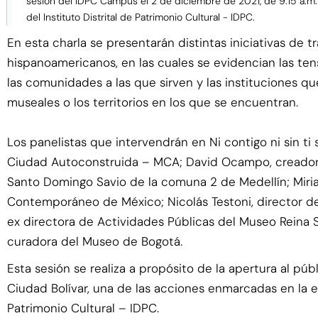
sesión del IDPC Campus el 2 de diciembre de 2021, de 9:15 a.m. a
del Instituto Distrital de Patrimonio Cultural - IDPC.
En esta charla se presentarán distintas iniciativas d
hispanoamericanos, en las cuales se evidencian las te
las comunidades a las que sirven y las instituciones qu
museales o los territorios en los que se encuentran.
Los panelistas que intervendrán en Ni contigo ni sin ti
Ciudad Autoconstruida – MCA; David Ocampo, creador 
Santo Domingo Savio de la comuna 2 de Medellín; Miria
Contemporáneo de México; Nicolás Testoni, director de
ex directora de Actividades Públicas del Museo Reina So
curadora del Museo de Bogotá.
Esta sesión se realiza a propósito de la apertura al p
Ciudad Bolívar, una de las acciones enmarcadas en la estr
Patrimonio Cultural – IDPC.