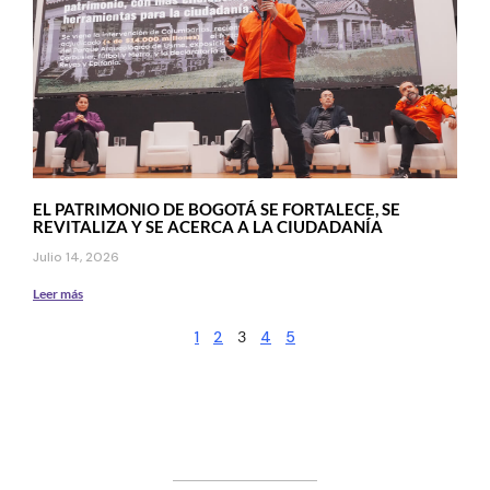
EL PATRIMONIO DE BOGOTÁ SE FORTALECE, SE
REVITALIZA Y SE ACERCA A LA CIUDADANÍA
Julio 14, 2026
Leer más
1
2
3
4
5