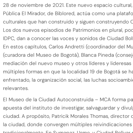
28 de noviembre de 2021. Este nuevo espacio cultural,
Pública El Mirador, de Biblored, actúa como una platafo
culturales que han construido y siguen construyendo C
Los dos nuevos episodios de Patrimonios en plural, podc
IDPC, dan a conocer las voces y sonidos de Ciudad Bol
En estos capítulos, Carlos Andretti (coordinador del Mu
(curadora del Museo de Bogotá), Blanca Pineda (conseje
mediación del nuevo museo y otros líderes y lideresas
múltiples formas en que la localidad 19 de Bogotá se 
enfrentado, la organización social, las luchas socioambi
relevantes.
El Museo de la Ciudad Autoconstruida – MCA forma parte
apuesta del instituto de investigar, salvaguardar y divu
ciudad. A propósito, Patricik Morales Thomas, director d
la ciudad, donde convergen múltiples reivindicaciones
tradicionalmente. En Sumapaz, Usme, y Ciudad Bolíva