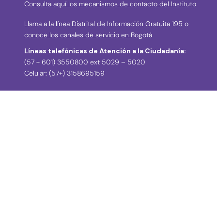
Consulta aquí los mecanismos de contacto del Instituto
Llama a la línea Distrital de Información Gratuita 195 o
conoce los canales de servicio en Bogotá
Líneas telefónicas de Atención a la Ciudadanía:
(57 + 601) 3550800 ext 5029 – 5020
Celular: (57+) 3158695159
› Correos electrónicos para la atención a la
ciudadanía y grupos de interés
atencionciudadania@idpc.gov.co
defensordelciudadano@idpc.gov.co
›
Correo electrónico para radicación de
correspondencia
correspondencia@idpc.gov.co