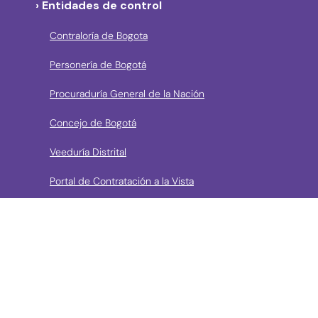
› Entidades de control
Contraloría de Bogota
Personería de Bogotá
Procuraduría General de la Nación
Concejo de Bogotá
Veeduría Distrital
Portal de Contratación a la Vista
› Contáctanos
Consulta aquí los mecanismos de contacto del Instituto
Llama a la línea Distrital de Información Gratuita 195 o
conoce los canales de servicio en Bogotá