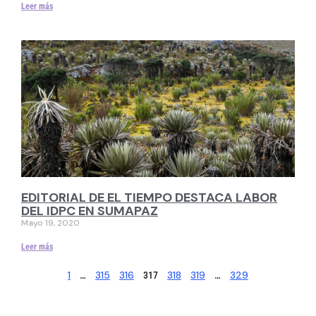
Leer más
EDITORIAL DE EL TIEMPO DESTACA LABOR
DEL IDPC EN SUMAPAZ
Mayo 19, 2020
Leer más
1
315
316
318
319
329
…
317
…