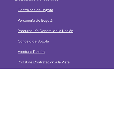
Contraloría de Bogota
Personería de Bogotá
Procuraduría General de la Nación
Concejo de Bogotá
Veeduría Distrital
Portal de Contratación a la Vista
› Contáctanos
Consulta aquí los mecanismos de contacto del Instituto
Llama a la línea Distrital de Información Gratuita 195 o
conoce los canales de servicio en Bogotá