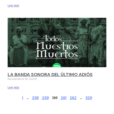
Leer más
LA BANDA SONORA DEL ÚLTIMO ADIÓS
Noviembre 13, 2020
Leer más
1
258
259
261
262
329
…
260
…