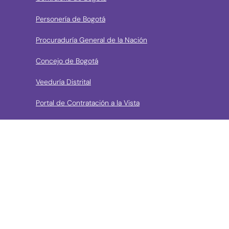
Personería de Bogotá
Procuraduría General de la Nación
Concejo de Bogotá
Veeduría Distrital
Portal de Contratación a la Vista
› Contáctanos
Consulta aquí los mecanismos de contacto del Instituto
Llama a la línea Distrital de Información Gratuita 195 o
conoce los canales de servicio en Bogotá
Líneas telefónicas de Atención a la Ciudadanía:
(57 + 601) 3550800 ext 5029 – 5020