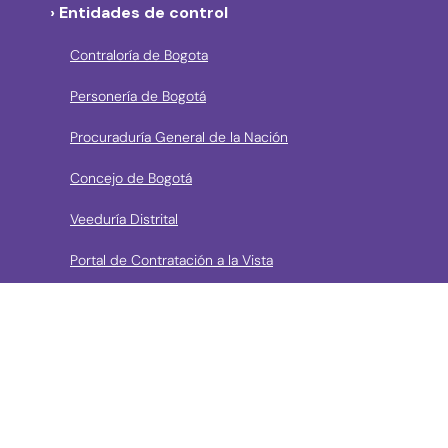
› Entidades de control
Contraloría de Bogota
Personería de Bogotá
Procuraduría General de la Nación
Concejo de Bogotá
Veeduría Distrital
Portal de Contratación a la Vista
› Contáctanos
Consulta aquí los mecanismos de contacto del Instituto
Llama a la línea Distrital de Información Gratuita 195 o
conoce los canales de servicio en Bogotá