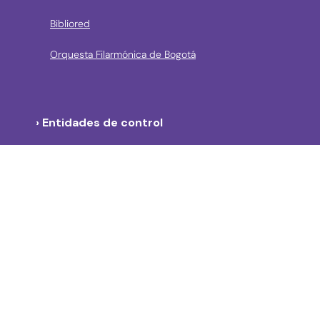
Bibliored
Orquesta Filarmónica de Bogotá
› Entidades de control
Contraloría de Bogota
Personería de Bogotá
Procuraduría General de la Nación
Concejo de Bogotá
Veeduría Distrital
Portal de Contratación a la Vista