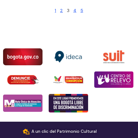
1
2
3
4
5
A un clic del Patrimonio Cultural