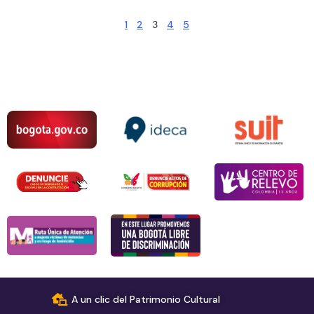
1
2
3
4
5
A un clic del Patrimonio Cultural