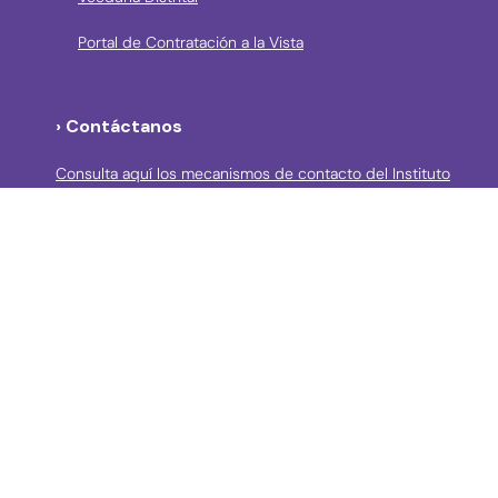
Portal de Contratación a la Vista
› Contáctanos
Consulta aquí los mecanismos de contacto del Instituto
Llama a la línea Distrital de Información Gratuita 195 o
conoce los canales de servicio en Bogotá
Líneas telefónicas de Atención a la Ciudadanía:
(57 + 601) 3550800 ext 5029 – 5020
Celular: (57+) 3158695159
› Correos electrónicos para la atención a la
ciudadanía y grupos de interés
atencionciudadania@idpc.gov.co