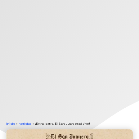
Inicio
»
noticias
»
¡Extra, extra, El San Juan está vivo!