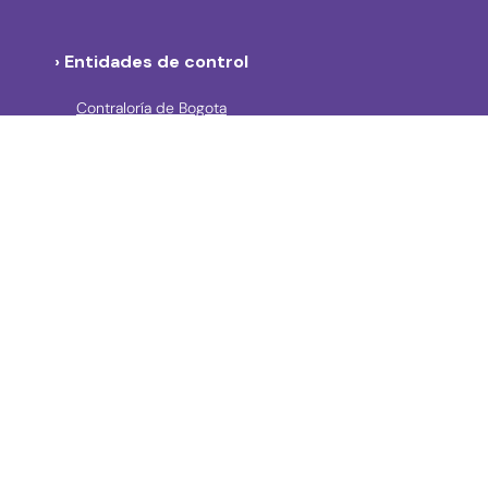
› Entidades de control
Contraloría de Bogota
Personería de Bogotá
Procuraduría General de la Nación
Concejo de Bogotá
Veeduría Distrital
Portal de Contratación a la Vista
› Contáctanos
Consulta aquí los mecanismos de contacto del Instituto