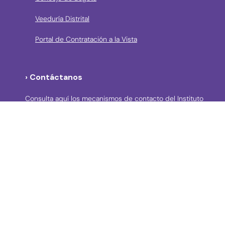
Veeduría Distrital
Portal de Contratación a la Vista
› Contáctanos
Consulta aquí los mecanismos de contacto del Instituto
Llama a la línea Distrital de Información Gratuita 195 o
conoce los canales de servicio en Bogotá
Líneas telefónicas de Atención a la Ciudadanía:
(57 + 601) 3550800 ext 5029 – 5020
Celular: (57+) 3158695159
› Correos electrónicos para la atención a la
ciudadanía y grupos de interés