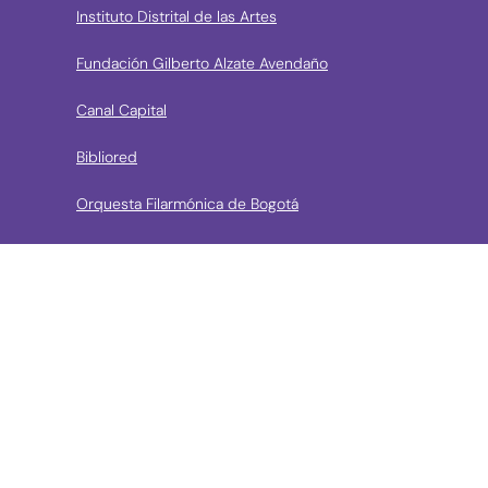
Instituto Distrital de las Artes
Fundación Gilberto Alzate Avendaño
Canal Capital
Bibliored
Orquesta Filarmónica de Bogotá
› Entidades de control
Contraloría de Bogota
Personería de Bogotá
Procuraduría General de la Nación
Concejo de Bogotá