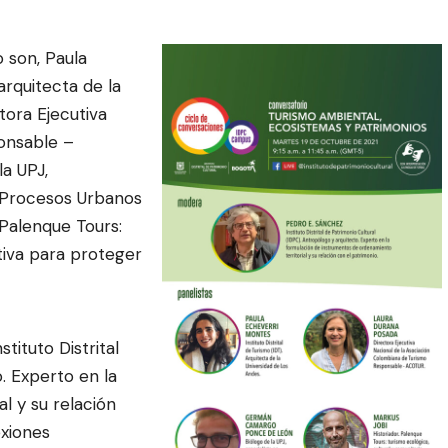
o son,
Paula
 arquitecta de la
tora Ejecutiva
onsable –
la UPJ,
 Procesos Urbanos
 Palenque Tours:
tiva para proteger
nstituto Distrital
. Experto en la
l y su relación
exiones