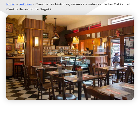
Inicio
»
noticias
»
Conoce las historias, saberes y sabores de los Cafés del
Centro Histórico de Bogotá