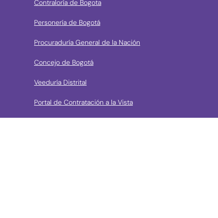
Contraloría de Bogota
Personería de Bogotá
Procuraduría General de la Nación
Concejo de Bogotá
Veeduría Distrital
Portal de Contratación a la Vista
› Contáctanos
Consulta aquí los mecanismos de contacto del Instituto
Llama a la línea Distrital de Información Gratuita 195 o
conoce los canales de servicio en Bogotá
Líneas telefónicas de Atención a la Ciudadanía: