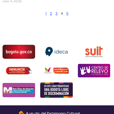
Julio 4, 2026
1
2
3
4
5
A un clic del Patrimonio Cultural