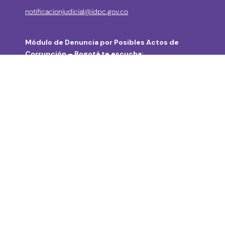
notificacionjudicial@idpc.gov.co
Módulo de Denuncia por Posibles Actos de
Corrupción – Bogotá te escucha:
Conoce
GOV.CO
aquí