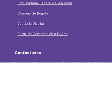
Procuraduría General de la Nación
Concejo de Bogotá
Veeduría Distrital
Portal de Contratación a la Vista
› Contáctanos
Consulta aquí los mecanismos de contacto del Instituto
Llama a la línea Distrital de Información Gratuita 195 o
conoce los canales de servicio en Bogotá
Líneas telefónicas de Atención a la Ciudadanía:
(57 + 601) 3550800 ext 5029 – 5020
Celular: (57+) 3158695159
› Correos electrónicos para la atención a la