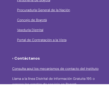
Procuraduría General de la Nación
Concejo de Bogotá
Veeduría Distrital
Portal de Contratación a la Vista
› Contáctanos
Consulta aquí los mecanismos de contacto del Instituto
Llama a la línea Distrital de Información Gratuita 195 o
conoce los canales de servicio en Bogotá
Líneas telefónicas de Atención a la Ciudadanía:
(57 + 601) 3550800 ext 5029 – 5020
Celular: (57+) 3158695159