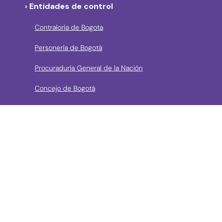
› Entidades de control
Contraloría de Bogota
Personería de Bogotá
Procuraduría General de la Nación
Concejo de Bogotá
Veeduría Distrital
Portal de Contratación a la Vista
› Contáctanos
Consulta aquí los mecanismos de contacto del Instituto
Llama a la línea Distrital de Información Gratuita 195 o
conoce los canales de servicio en Bogotá