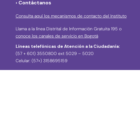
› Contáctanos
Consulta aquí los mecanismos de contacto del Instituto
Llama a la línea Distrital de Información Gratuita 195 o
conoce los canales de servicio en Bogotá
Líneas telefónicas de Atención a la Ciudadanía:
(57 + 601) 3550800 ext 5029 – 5020
Celular: (57+) 3158695159
› Correos electrónicos para la atención a la
ciudadanía y grupos de interés
atencionciudadania@idpc.gov.co
defensordelciudadano@idpc.gov.co
›
Correo electrónico para radicación de
correspondencia