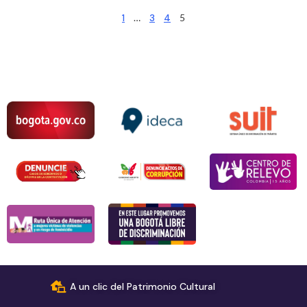
1
…
3
4
5
A un clic del Patrimonio Cultural