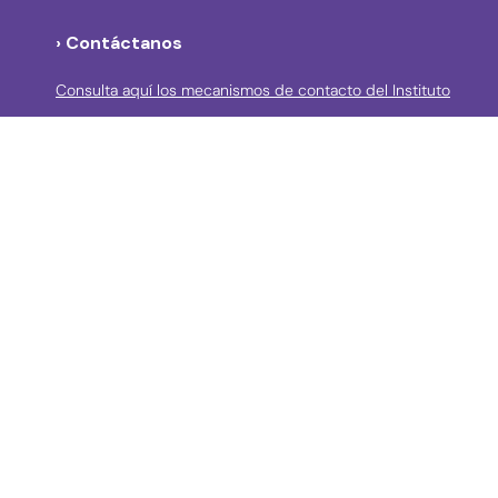
› Contáctanos
Consulta aquí los mecanismos de contacto del Instituto
Llama a la línea Distrital de Información Gratuita 195 o
conoce los canales de servicio en Bogotá
Líneas telefónicas de Atención a la Ciudadanía:
(57 + 601) 3550800 ext 5029 – 5020
Celular: (57+) 3158695159
› Correos electrónicos para la atención a la
ciudadanía y grupos de interés
atencionciudadania@idpc.gov.co
defensordelciudadano@idpc.gov.co
›
Correo electrónico para radicación de