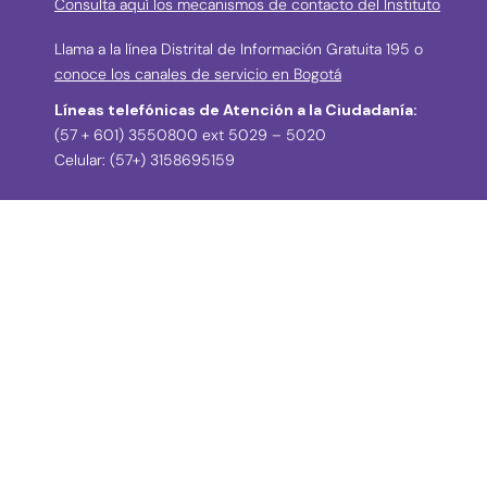
Consulta aquí los mecanismos de contacto del Instituto
Llama a la línea Distrital de Información Gratuita 195 o
conoce los canales de servicio en Bogotá
Líneas telefónicas de Atención a la Ciudadanía:
(57 + 601) 3550800 ext 5029 – 5020
Celular: (57+) 3158695159
› Correos electrónicos para la atención a la
ciudadanía y grupos de interés
atencionciudadania@idpc.gov.co
defensordelciudadano@idpc.gov.co
›
Correo electrónico para radicación de
correspondencia
correspondencia@idpc.gov.co