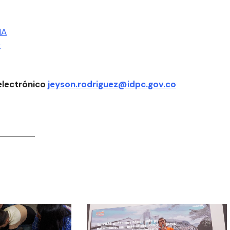
IA
O
electrónico
jeyson.rodriguez@idpc.gov.co