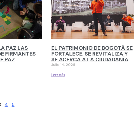
LA PAZ LAS
EL PATRIMONIO DE BOGOTÁ SE
 DE FIRMANTES
FORTALECE, SE REVITALIZA Y
E PAZ
SE ACERCA A LA CIUDADANÍA
Julio 14, 2026
Leer más
4
5
3