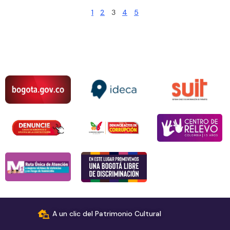
1
2
3
4
5
A un clic del Patrimonio Cultural