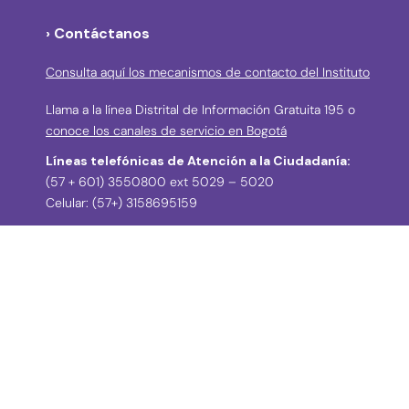
› Contáctanos
Consulta aquí los mecanismos de contacto del Instituto
Llama a la línea Distrital de Información Gratuita 195 o
conoce los canales de servicio en Bogotá
Líneas telefónicas de Atención a la Ciudadanía:
(57 + 601) 3550800 ext 5029 – 5020
Celular: (57+) 3158695159
› Correos electrónicos para la atención a la
ciudadanía y grupos de interés
atencionciudadania@idpc.gov.co
defensordelciudadano@idpc.gov.co
›
Correo electrónico para radicación de