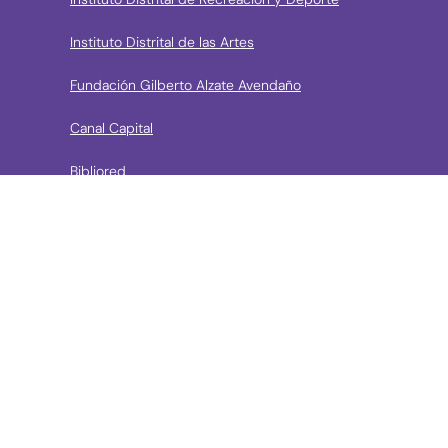
Instituto Distrital de las Artes
Fundación Gilberto Alzate Avendaño
Canal Capital
Bibliored
Orquesta Filarmónica de Bogotá
› Entidades de control
Contraloría de Bogota
Personería de Bogotá
Procuraduría General de la Nación