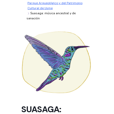
Parque Arqueológico y del Patrimonio
Cultural de Usme
Suasaga: música ancestral y de
sanación
SUASAGA: