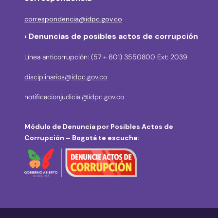
correspondencia@idpc.gov.co
› Denuncias de posibles actos de corrupción
Línea anticorrupción: (57 + 601) 3550800 Ext: 2039
disciplinarios@idpc.gov.co
notificacionjudicial@idpc.gov.co
Módulo de Denuncia por Posibles Actos de
Corrupción – Bogotá te escucha: