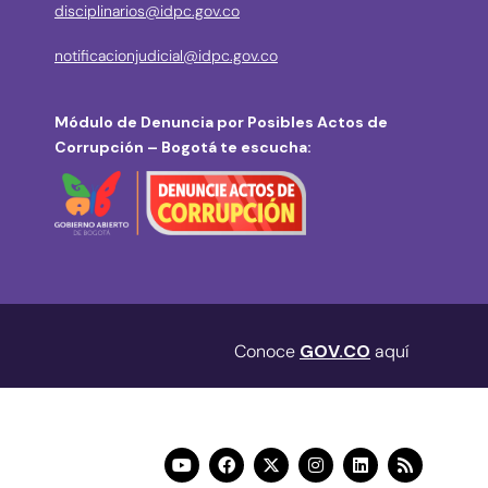
disciplinarios@idpc.gov.co
notificacionjudicial@idpc.gov.co
Módulo de Denuncia por Posibles Actos de
Corrupción – Bogotá te escucha:
Conoce
GOV.CO
aquí