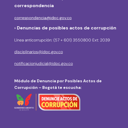
correspondencia
correspondencia@idpc.gov.co
› Denuncias de posibles actos de corrupción
Línea anticorrupción: (57 + 601) 3550800 Ext: 2039
disciplinarios@idpc.gov.co
notificacionjudicial@idpc.gov.co
Módulo de Denuncia por Posibles Actos de
Corrupción – Bogotá te escucha: