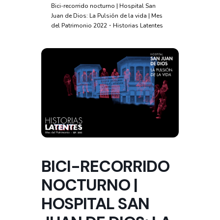
Bici-recorrido nocturno | Hospital San
Juan de Dios: La Pulsión de la vida | Mes
del Patrimonio 2022・Historias Latentes
BICI-RECORRIDO
NOCTURNO |
HOSPITAL SAN